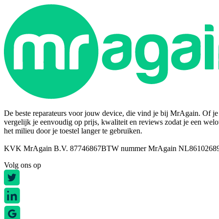
De beste reparateurs voor jouw device, die vind je bij MrAgain. Of je n
vergelijk je eenvoudig op prijs, kwaliteit en reviews zodat je een wel
het milieu door je toestel langer te gebruiken.
KVK MrAgain B.V. 87746867
BTW nummer MrAgain NL8610268
Volg ons op