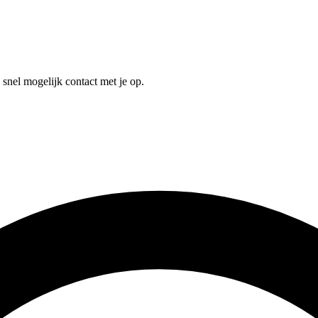
snel mogelijk contact met je op.