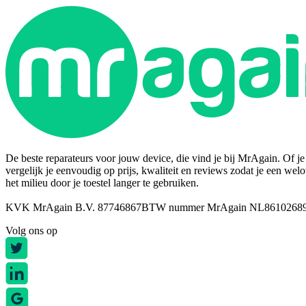
De beste reparateurs voor jouw device, die vind je bij MrAgain. Of je n
vergelijk je eenvoudig op prijs, kwaliteit en reviews zodat je een wel
het milieu door je toestel langer te gebruiken.
KVK MrAgain B.V. 87746867
BTW nummer MrAgain NL8610268
Volg ons op