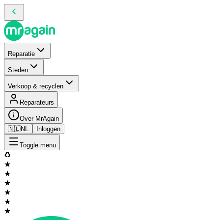
Reparatie
Steden
Verkoop & recyclen
Reparateurs
Over MrAgain
🇳🇱
NL
Inloggen
Toggle menu
♻️
★
★
★
★
★
★