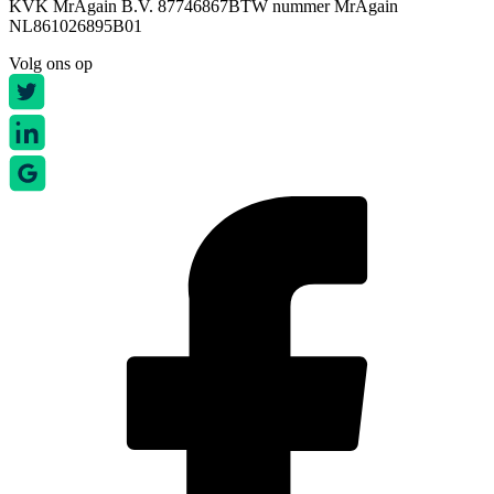
KVK MrAgain B.V. 87746867
BTW nummer MrAgain
NL861026895B01
Volg ons op