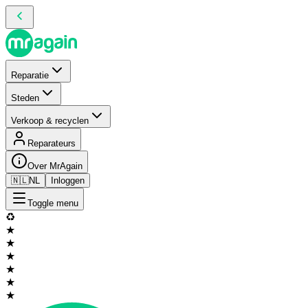
Reparatie
Steden
Verkoop & recyclen
Reparateurs
Over MrAgain
🇳🇱
NL
Inloggen
Toggle menu
♻️
★
★
★
★
★
★