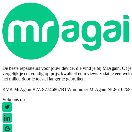
De beste reparateurs voor jouw device, die vind je bij MrAgain. Of je n
vergelijk je eenvoudig op prijs, kwaliteit en reviews zodat je een wel
het milieu door je toestel langer te gebruiken.
KVK MrAgain B.V. 87746867
BTW nummer MrAgain NL8610268
Volg ons op