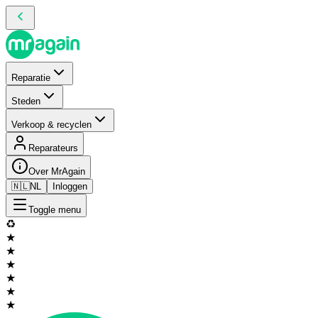
Reparatie
Steden
Verkoop & recyclen
Reparateurs
Over MrAgain
🇳🇱
NL
Inloggen
Toggle menu
♻️
★
★
★
★
★
★