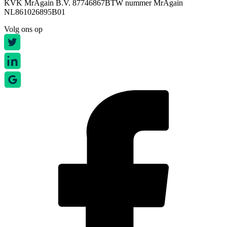
KVK MrAgain B.V. 87746867
BTW nummer MrAgain
NL861026895B01
Volg ons op