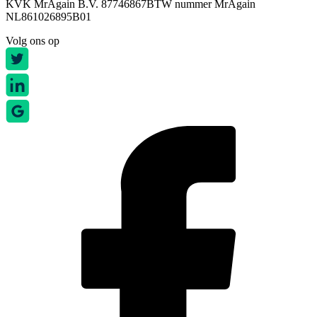
KVK MrAgain B.V. 87746867
BTW nummer MrAgain
NL861026895B01
Volg ons op