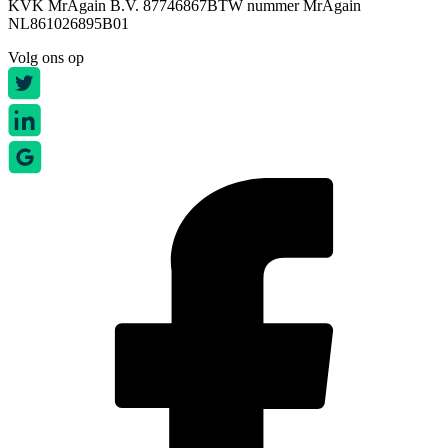
KVK MrAgain B.V. 87746867
BTW nummer MrAgain
NL861026895B01
Volg ons op