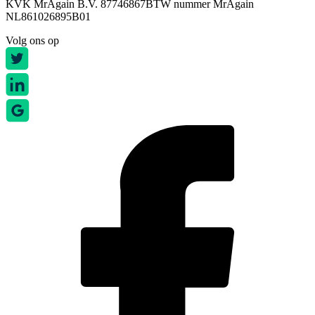
KVK MrAgain B.V. 87746867
BTW nummer MrAgain
NL861026895B01
Volg ons op