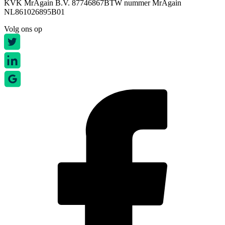
KVK MrAgain B.V. 87746867
BTW nummer MrAgain
NL861026895B01
Volg ons op