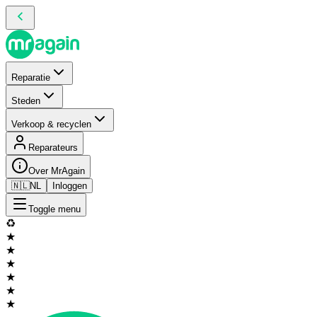
Reparatie
Steden
Verkoop & recyclen
Reparateurs
Over MrAgain
🇳🇱
NL
Inloggen
Toggle menu
♻️
★
★
★
★
★
★