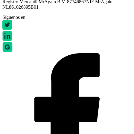
Registro Mercantil MrAgain B.V. 87746867
NIF MrAgain
NL861026895B01
Síguenos en